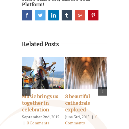
Platform!
Facebook
Twitter
Linkedin
Tumblr
Google+
Pinterest
Related Posts
Music brings us
8 beautiful
Tribute 
together in
cathedrals
victims 
celebration
explored
earthqu
September 2nd, 2015
June 3rd, 2015
|
0
June 3rd, 2
|
0 Comments
Comments
Comments