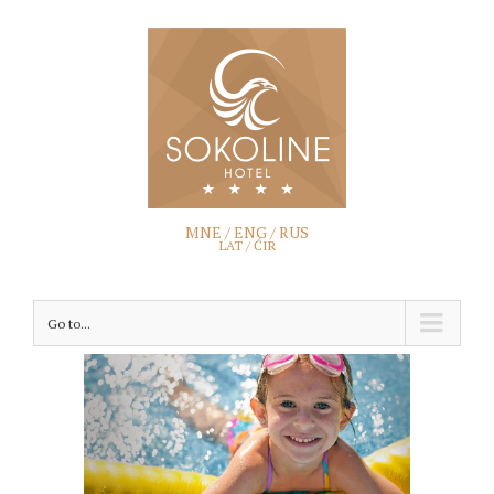
MNE
/ ENG /
RUS
LAT
/
ĆIR
Go to...
View
Larger
Image