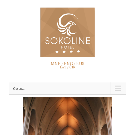
MNE /
ENG
/
RUS
LAT /
ĆIR
Go to...
View
Larger
Image