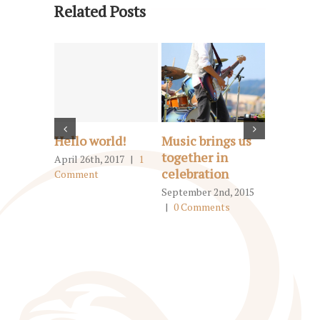
Related Posts
Hello world!
Music brings us
How do y
together in
back to 
April 26th, 2017
|
1
celebration
Comment
June 3rd, 2
Comments
September 2nd, 2015
|
0 Comments