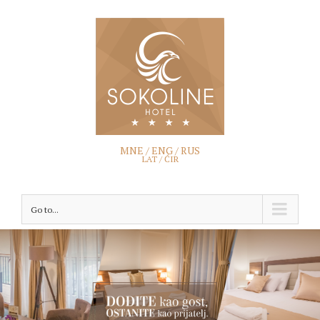
MNE /
ENG
/
RUS
LAT /
ĆIR
Go to...